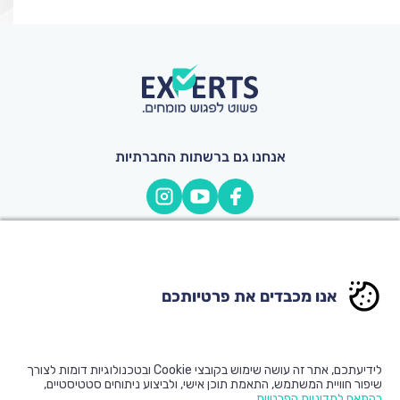
אנחנו גם ברשתות החברתיות
077-9977760
office@experts-il.com
אנו מכבדים את פרטיותכם
© כל הזכויות שמורות ל-
Experts
|
תקנון אתר ותנאי שימוש
|
הצהרת
לידיעתכם, אתר זה עושה שימוש בקובצי Cookie ובטכנולוגיות דומות לצורך
נגישות
|
הצטרפות מומחים
|
הצטרפות לדיוור
|
וובגורו שיווק דיגיטלי
שיפור חוויית המשתמש, התאמת תוכן אישי, ולביצוע ניתוחים סטטיסטיים,
למטפלים ויועצים מומחים
בהתאם למדיניות הפרטיות