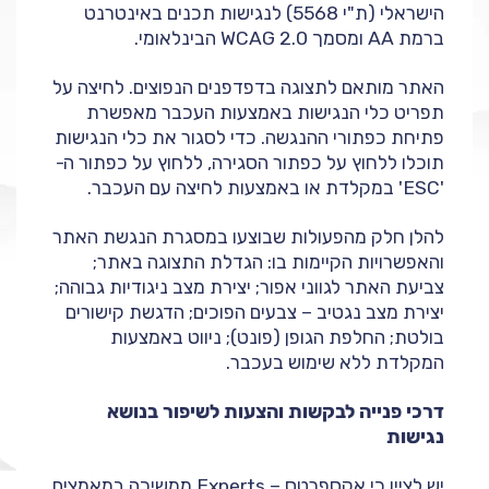
הישראלי (ת"י 5568) לנגישות תכנים באינטרנט
ברמת AA ומסמך WCAG 2.0 הבינלאומי.
האתר מותאם לתצוגה בדפדפנים הנפוצים. לחיצה על
תפריט כלי הנגישות באמצעות העכבר מאפשרת
פתיחת כפתורי ההנגשה. כדי לסגור את כלי הנגישות
תוכלו ללחוץ על כפתור הסגירה, ללחוץ על כפתור ה-
'ESC' במקלדת או באמצעות לחיצה עם העכבר.
להלן חלק מהפעולות שבוצעו במסגרת הנגשת האתר
והאפשרויות הקיימות בו: הגדלת התצוגה באתר;
צביעת האתר לגווני אפור; יצירת מצב ניגודיות גבוהה;
יצירת מצב נגטיב – צבעים הפוכים; הדגשת קישורים
בולטת; החלפת הגופן (פונט); ניווט באמצעות
המקלדת ללא שימוש בעכבר.
דרכי פנייה לבקשות והצעות לשיפור בנושא
נגישות
יש לציין כי אקספרטס – Experts ממשיכה במאמצים